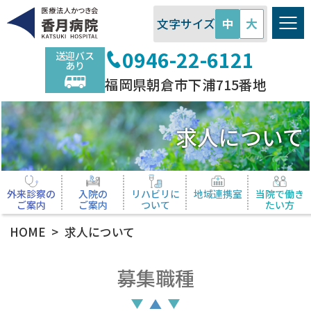
医療法人かつき会 香月病院
文字サイズ
中
大
0946-22-6121
送迎バス
あり
福岡県朝倉市下浦715番地
求人について
外来診察の
入院の
リハビリに
地域連携室
当院で働き
ご案内
ご案内
ついて
たい方
HOME
求人について
募集職種