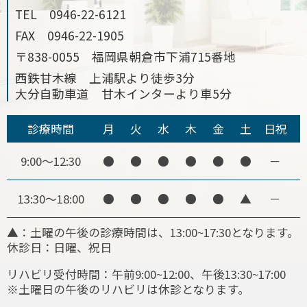
TEL
0946-22-6121
FAX
0946-22-1905
〒838-0055 福岡県朝倉市下浦715番地
西鉄甘木線 上浦駅より徒歩3分
大分自動車道 甘木インターより車5分
診療時間
月
火
水
木
金
土
日祝
9:00～12:30
●
●
●
●
●
●
－
13:30～18:00
●
●
●
●
●
▲
－
▲：土曜の午後の診療時間は、13:00~17:30となります。
休診日：日曜、祝日
リハビリ受付時間：午前9:00~12:00、午後13:30~17:00
※土曜日の午後のリハビリは休診となります。