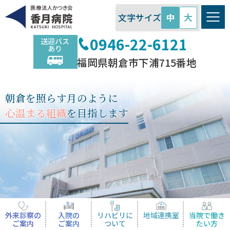
香月病院 | 福岡県朝倉市 | 消
文字サイズ
中
大
化器内科 | リハビリ
0946-22-6121
送迎バス
あり
福岡県朝倉市下浦715番地
朝倉を照らす月のように
心温まる組織
を目指します
外来診察の
入院の
リハビリに
地域連携室
当院で働き
ご案内
ご案内
ついて
たい方