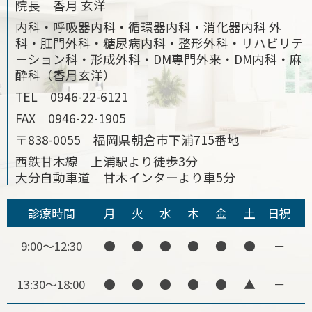
院長 香月 玄洋
内科・呼吸器内科・循環器内科・消化器内科 外
科・肛門外科・糖尿病内科・整形外科・リハビリテ
ーション科・形成外科・DM専門外来・DM内科・麻
酔科（香月玄洋）
TEL
0946-22-6121
FAX
0946-22-1905
〒838-0055 福岡県朝倉市下浦715番地
西鉄甘木線 上浦駅より徒歩3分
大分自動車道 甘木インターより車5分
診療時間
月
火
水
木
金
土
日祝
9:00～12:30
●
●
●
●
●
●
－
13:30～18:00
●
●
●
●
●
▲
－