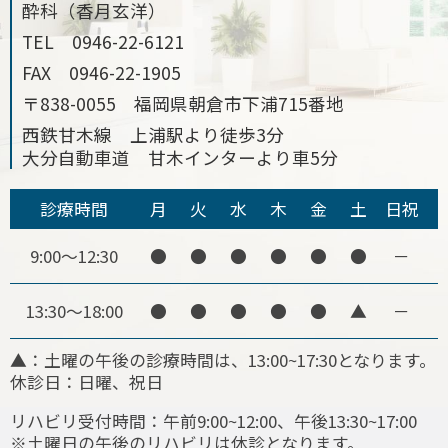
酔科（香月玄洋）
TEL
0946-22-6121
FAX
0946-22-1905
〒838-0055 福岡県朝倉市下浦715番地
西鉄甘木線 上浦駅より徒歩3分
大分自動車道 甘木インターより車5分
診療時間
月
火
水
木
金
土
日祝
9:00～12:30
●
●
●
●
●
●
－
13:30～18:00
●
●
●
●
●
▲
－
▲：土曜の午後の診療時間は、13:00~17:30となります。
休診日：日曜、祝日
リハビリ受付時間：午前9:00~12:00、午後13:30~17:00
※土曜日の午後のリハビリは休診となります。