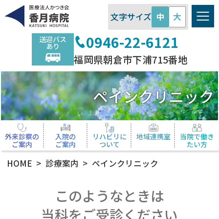
医療法人かつき会 香月病院
文字サイズ
中
大
0946-22-6121
送迎バス
あり
福岡県朝倉市下浦715番地
ペインクリニック
外来診察の
入院の
リハビリに
地域連携室
当院で働き
ご案内
ご案内
ついて
たい方
HOME
診療案内
ペインクリニック
このようなときは
当科をご受診ください