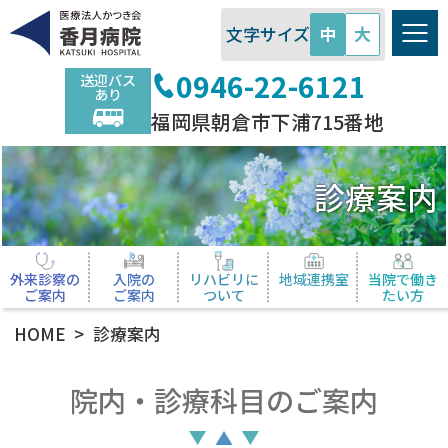
医療法人かつき会 香月病院
文字サイズ
中
大
0946-22-6121
送迎バス
あり
福岡県朝倉市下浦715番地
診療案内
外来診察の
入院の
リハビリに
地域連携室
当院で働き
ご案内
ご案内
ついて
たい方
HOME
診療案内
院内・診療科目のご案内