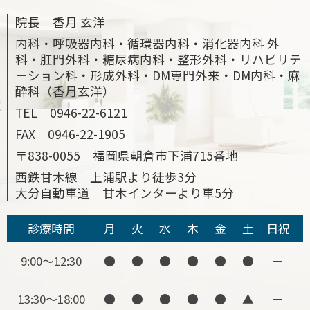
院長 香月 玄洋
内科・呼吸器内科・循環器内科・消化器内科 外
科・肛門外科・糖尿病内科・整形外科・リハビリテ
ーション科・形成外科・DM専門外来・DM内科・麻
酔科（香月玄洋）
TEL
0946-22-6121
FAX
0946-22-1905
〒838-0055 福岡県朝倉市下浦715番地
西鉄甘木線 上浦駅より徒歩3分
大分自動車道 甘木インターより車5分
診療時間
月
火
水
木
金
土
日祝
9:00～12:30
●
●
●
●
●
●
－
13:30～18:00
●
●
●
●
●
▲
－