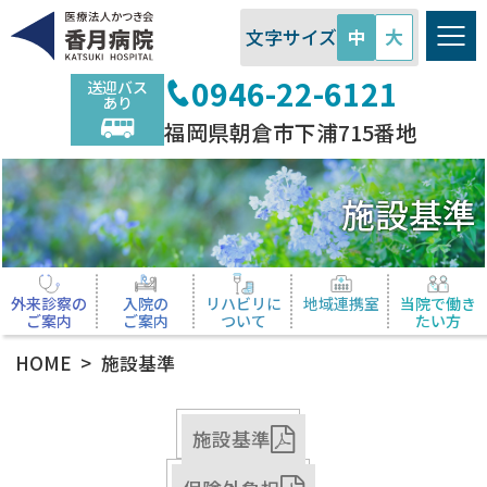
医療法人かつき会 香月病院
文字サイズ
中
大
0946-22-6121
送迎バス
あり
福岡県朝倉市下浦715番地
施設基準
外来診察の
入院の
リハビリに
地域連携室
当院で働き
ご案内
ご案内
ついて
たい方
HOME
施設基準
施設基準