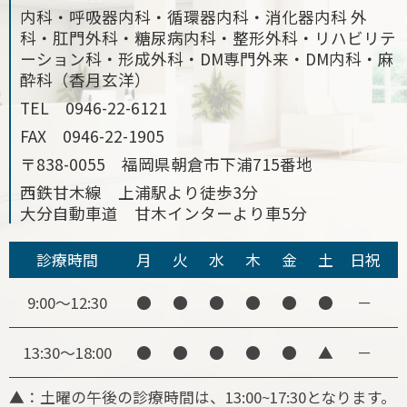
内科・呼吸器内科・循環器内科・消化器内科 外
科・肛門外科・糖尿病内科・整形外科・リハビリテ
ーション科・形成外科・DM専門外来・DM内科・麻
酔科（香月玄洋）
TEL
0946-22-6121
FAX
0946-22-1905
〒838-0055 福岡県朝倉市下浦715番地
西鉄甘木線 上浦駅より徒歩3分
大分自動車道 甘木インターより車5分
診療時間
月
火
水
木
金
土
日祝
9:00～12:30
●
●
●
●
●
●
－
13:30～18:00
●
●
●
●
●
▲
－
▲：土曜の午後の診療時間は、13:00~17:30となります。