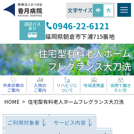
医療法人かつき会 香月病院
文字サイズ
中
大
0946-22-6121
送迎バス
あり
福岡県朝倉市下浦715番地
住宅型有料老人ホーム
フレグランス大刀洗
外来診察の
入院の
リハビリに
地域連携室
当院で働き
ご案内
ご案内
ついて
たい方
HOME
住宅型有料老人ホーム
フレグランス大刀洗
ご利用対象者
サービス内容